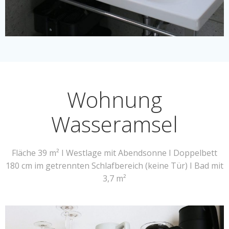
Wohnung
Wasseramsel
Fläche 39 m² I Westlage mit Abendsonne I Doppelbett
180 cm im getrennten Schlafbereich (keine Tür) I Bad mit
3,7 m²